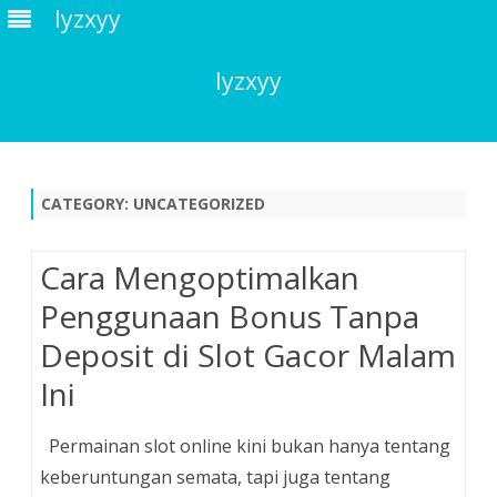
lyzxyy
lyzxyy
Skip
to
content
CATEGORY:
UNCATEGORIZED
Cara Mengoptimalkan
Penggunaan Bonus Tanpa
Deposit di Slot Gacor Malam
Ini
Permainan slot online kini bukan hanya tentang
keberuntungan semata, tapi juga tentang