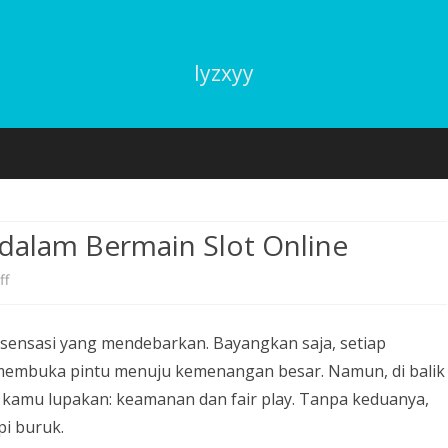
lyzxyy
Skip
to
content
 dalam Bermain Slot Online
on
ff
Keamanan
sensasi yang mendebarkan. Bayangkan saja, setiap
dan
membuka pintu menuju kemenangan besar. Namun, di balik
Fair
h kamu lupakan: keamanan dan fair play. Tanpa keduanya,
Play
i buruk.