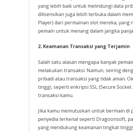
yang lebih baik untuk melindungi data prib
dilisensikan juga lebih terbuka dalam me
Player) dari permainan slot mereka, yan
pemain untuk menang dalam jangka panja
2. Keamanan Transaksi yang Terjamin
Salah satu alasan mengapa banyak pemain
melakukan transaksi. Namun, seiring deng
pribadi atau transaksi yang tidak aman. Ol
tinggi, seperti enkripsi SSL (Secure Socke
transaksi kamu.
Jika kamu memutuskan untuk bermain di p
penyedia terkenal seperti Dragoonsoft, pa
yang mendukung keamanan tingkat tinggi. D