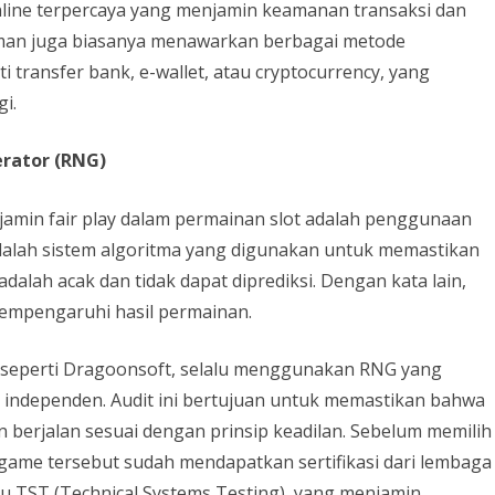
nline terpercaya yang menjamin keamanan transaksi dan
aman juga biasanya menawarkan berbagai metode
 transfer bank, e-wallet, atau cryptocurrency, yang
i.
rator (RNG)
njamin fair play dalam permainan slot adalah penggunaan
lah sistem algoritma yang digunakan untuk memastikan
dalah acak dan tidak dapat diprediksi. Dengan kata lain,
mempengaruhi hasil permainan.
, seperti Dragoonsoft, selalu menggunakan RNG yang
ng independen. Audit ini bertujuan untuk memastikan bahwa
berjalan sesuai dengan prinsip keadilan. Sebelum memilih
game tersebut sudah mendapatkan sertifikasi dari lembaga
u TST (Technical Systems Testing), yang menjamin