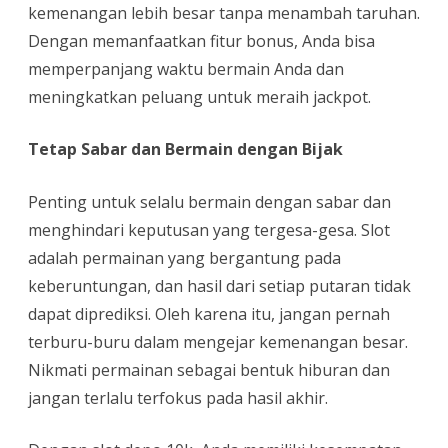
kemenangan lebih besar tanpa menambah taruhan.
Dengan memanfaatkan fitur bonus, Anda bisa
memperpanjang waktu bermain Anda dan
meningkatkan peluang untuk meraih jackpot.
Tetap Sabar dan Bermain dengan Bijak
Penting untuk selalu bermain dengan sabar dan
menghindari keputusan yang tergesa-gesa. Slot
adalah permainan yang bergantung pada
keberuntungan, dan hasil dari setiap putaran tidak
dapat diprediksi. Oleh karena itu, jangan pernah
terburu-buru dalam mengejar kemenangan besar.
Nikmati permainan sebagai bentuk hiburan dan
jangan terlalu terfokus pada hasil akhir.