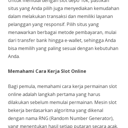
Untuk memulai dengan slot depo 10k, pastikan
situs yang Anda pilih juga menyediakan kemudahan
dalam melakukan transaksi dan memiliki layanan
pelanggan yang responsif. Pilih situs yang
menawarkan berbagai metode pembayaran, mulai
dari transfer bank hingga e-wallet, sehingga Anda
bisa memilih yang paling sesuai dengan kebutuhan
Anda.
Memahami Cara Kerja Slot Online
Bagi pemula, memahami cara kerja permainan slot
online adalah langkah pertama yang harus
dilakukan sebelum memulai permainan. Mesin slot
bekerja berdasarkan algoritma yang dikenal
dengan nama RNG (Random Number Generator),
yang menentukan hasil setiap putaran secara acak.