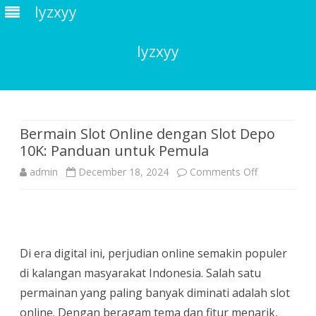
lyzxyy
lyzxyy
Skip
to
content
Bermain Slot Online dengan Slot Depo
10K: Panduan untuk Pemula
on
admin
December 18, 2024
Comments Off
Bermain
Slot
Online
Di era digital ini, perjudian online semakin populer
dengan
di kalangan masyarakat Indonesia. Salah satu
permainan yang paling banyak diminati adalah slot
Slot
online. Dengan beragam tema dan fitur menarik,