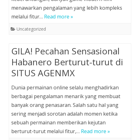
menawarkan pengalaman yang lebih kompleks
melalui fitur…
Read more »
Uncategorized
GILA! Pecahan Sensasional
Habanero Berturut-turut di
SITUS AGENMX
Dunia permainan online selalu menghadirkan
berbagai pengalaman menarik yang membuat
banyak orang penasaran. Salah satu hal yang
sering menjadi sorotan adalah momen ketika
sebuah permainan memberikan kejutan
berturut-turut melalui fitur,…
Read more »