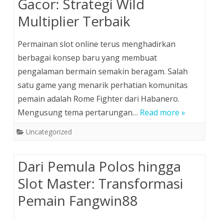
Gacor: Strategi Wild
Multiplier Terbaik
Permainan slot online terus menghadirkan
berbagai konsep baru yang membuat
pengalaman bermain semakin beragam. Salah
satu game yang menarik perhatian komunitas
pemain adalah Rome Fighter dari Habanero.
Mengusung tema pertarungan…
Read more »
Uncategorized
Dari Pemula Polos hingga
Slot Master: Transformasi
Pemain Fangwin88