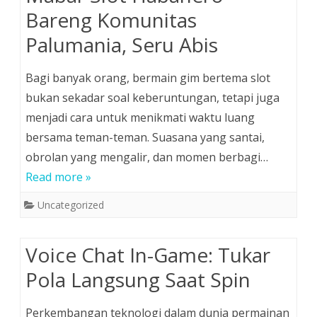
Bareng Komunitas
Palumania, Seru Abis
Bagi banyak orang, bermain gim bertema slot
bukan sekadar soal keberuntungan, tetapi juga
menjadi cara untuk menikmati waktu luang
bersama teman-teman. Suasana yang santai,
obrolan yang mengalir, dan momen berbagi…
Read more »
Uncategorized
Voice Chat In-Game: Tukar
Pola Langsung Saat Spin
Perkembangan teknologi dalam dunia permainan