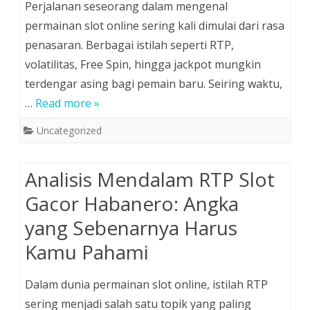
Perjalanan seseorang dalam mengenal
permainan slot online sering kali dimulai dari rasa
penasaran. Berbagai istilah seperti RTP,
volatilitas, Free Spin, hingga jackpot mungkin
terdengar asing bagi pemain baru. Seiring waktu,
…
Read more »
Uncategorized
Analisis Mendalam RTP Slot
Gacor Habanero: Angka
yang Sebenarnya Harus
Kamu Pahami
Dalam dunia permainan slot online, istilah RTP
sering menjadi salah satu topik yang paling