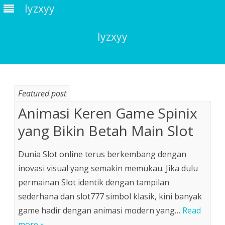
lyzxyy
lyzxyy
Skip
to
content
Featured post
Animasi Keren Game Spinix
yang Bikin Betah Main Slot
Dunia Slot online terus berkembang dengan
inovasi visual yang semakin memukau. Jika dulu
permainan Slot identik dengan tampilan
sederhana dan slot777 simbol klasik, kini banyak
game hadir dengan animasi modern yang…
Read
more »