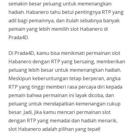
semakin besar peluang untuk memenangkan
hadiah. Habanero tahu betul pentingnya RTP yang
adil bagi pemainnya, dan itulah sebabnya banyak
pemain yang lebih memilih slot Habanero di
Prada4D.
Di Prada4D, kamu bisa menikmati permainan slot
Habanero dengan RTP yang bersaing, memberikan
peluang lebih besar untuk memenangkan hadiah.
Meskipun keberuntungan tetap berperan, angka
RTP yang tinggi memberi rasa percaya diri kepada
pemain bahwa permainan ini layak dicoba, dan
peluang untuk mendapatkan kemenangan cukup
besar. Jadi, jika kamu mencari permainan slot
dengan RTP yang memadai dan hadiah menarik,
slot Habanero adalah pilihan yang tepat!