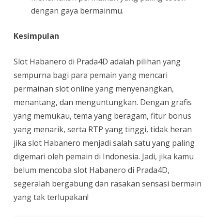
dengan gaya bermainmu.
Kesimpulan
Slot Habanero di Prada4D adalah pilihan yang
sempurna bagi para pemain yang mencari
permainan slot online yang menyenangkan,
menantang, dan menguntungkan. Dengan grafis
yang memukau, tema yang beragam, fitur bonus
yang menarik, serta RTP yang tinggi, tidak heran
jika slot Habanero menjadi salah satu yang paling
digemari oleh pemain di Indonesia. Jadi, jika kamu
belum mencoba slot Habanero di Prada4D,
segeralah bergabung dan rasakan sensasi bermain
yang tak terlupakan!