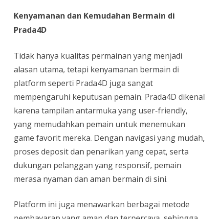
Kenyamanan dan Kemudahan Bermain di
Prada4D
Tidak hanya kualitas permainan yang menjadi
alasan utama, tetapi kenyamanan bermain di
platform seperti Prada4D juga sangat
mempengaruhi keputusan pemain. Prada4D dikenal
karena tampilan antarmuka yang user-friendly,
yang memudahkan pemain untuk menemukan
game favorit mereka. Dengan navigasi yang mudah,
proses deposit dan penarikan yang cepat, serta
dukungan pelanggan yang responsif, pemain
merasa nyaman dan aman bermain di sini.
Platform ini juga menawarkan berbagai metode
pembayaran yang aman dan terpercaya, sehingga