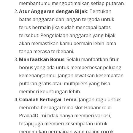
membantumu mengoptimalkan setiap putaran.
Atur Anggaran dengan Bijak
: Tentukan
batas anggaran dan jangan tergoda untuk
terus bermain jika sudah mencapai batas
tersebut. Pengelolaan anggaran yang bijak
akan memastikan kamu bermain lebih lama
tanpa merasa terbebani.
Manfaatkan Bonus
: Selalu manfaatkan fitur
bonus yang ada untuk memperbesar peluang
kemenanganmu. Jangan lewatkan kesempatan
putaran gratis atau multipliers yang bisa
memberi keuntungan lebih.
Cobalah Berbagai Tema
: Jangan ragu untuk
mencoba berbagai tema slot Habanero di
Prada4D. Ini tidak hanya memberi variasi,
tetapi juga memberi kesempatan untuk
menemukan permainan yang paling cocok