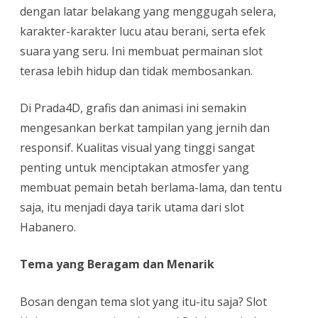
dengan latar belakang yang menggugah selera,
karakter-karakter lucu atau berani, serta efek
suara yang seru. Ini membuat permainan slot
terasa lebih hidup dan tidak membosankan.
Di Prada4D, grafis dan animasi ini semakin
mengesankan berkat tampilan yang jernih dan
responsif. Kualitas visual yang tinggi sangat
penting untuk menciptakan atmosfer yang
membuat pemain betah berlama-lama, dan tentu
saja, itu menjadi daya tarik utama dari slot
Habanero.
Tema yang Beragam dan Menarik
Bosan dengan tema slot yang itu-itu saja? Slot