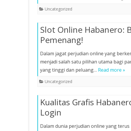
Uncategorized
Slot Online Habanero:
Pemenang!
Dalam jagat perjudian online yang berke
menjadi salah satu pilihan utama bagi pa
yang tinggi dan peluang…
Read more »
Uncategorized
Kualitas Grafis Habaner
Login
Dalam dunia perjudian online yang terus 