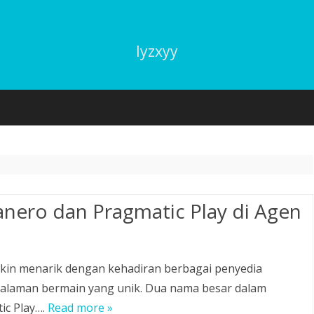
lyzxyy
Skip
to
content
nero dan Pragmatic Play di Agen
akin menarik dengan kehadiran berbagai penyedia
alaman bermain yang unik. Dua nama besar dalam
ic Play….
Read more »