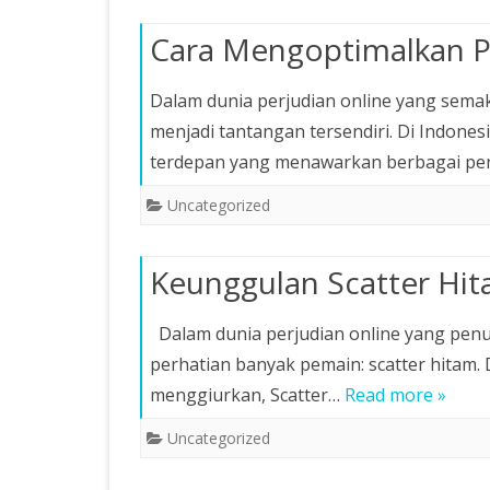
Cara Mengoptimalkan Pe
Dalam dunia perjudian online yang sema
menjadi tantangan tersendiri. Di Indonesi
terdepan yang menawarkan berbagai p
Uncategorized
Keunggulan Scatter Hit
Dalam dunia perjudian online yang penu
perhatian banyak pemain: scatter hitam.
menggiurkan, Scatter…
Read more »
Uncategorized