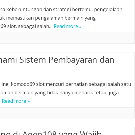
ana keberuntungan dan strategi bertemu, pengelolaan
ntuk memastikan pengalaman bermain yang
9 slot, sebagai salah…
Read more »
ami Sistem Pembayaran dan
line, komodo69 slot mencuri perhatian sebagai salah satu
aman bermain yang tidak hanya menarik tetapi juga
…
Read more »
ine di Agen108 yang Wajib