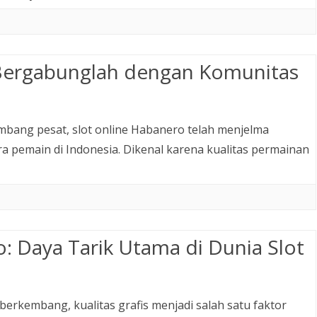
 Bergabunglah dengan Komunitas
mbang pesat, slot online Habanero telah menjelma
ra pemain di Indonesia. Dikenal karena kualitas permainan
o: Daya Tarik Utama di Dunia Slot
berkembang, kualitas grafis menjadi salah satu faktor