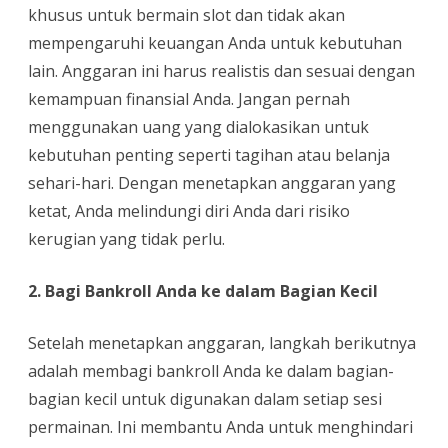
khusus untuk bermain slot dan tidak akan
mempengaruhi keuangan Anda untuk kebutuhan
lain. Anggaran ini harus realistis dan sesuai dengan
kemampuan finansial Anda. Jangan pernah
menggunakan uang yang dialokasikan untuk
kebutuhan penting seperti tagihan atau belanja
sehari-hari. Dengan menetapkan anggaran yang
ketat, Anda melindungi diri Anda dari risiko
kerugian yang tidak perlu.
2. Bagi Bankroll Anda ke dalam Bagian Kecil
Setelah menetapkan anggaran, langkah berikutnya
adalah membagi bankroll Anda ke dalam bagian-
bagian kecil untuk digunakan dalam setiap sesi
permainan. Ini membantu Anda untuk menghindari