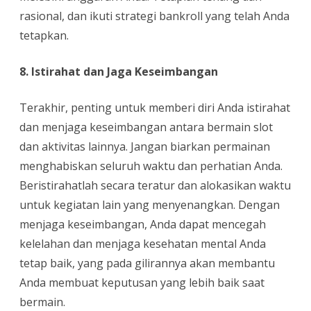
rasional, dan ikuti strategi bankroll yang telah Anda
tetapkan.
8. Istirahat dan Jaga Keseimbangan
Terakhir, penting untuk memberi diri Anda istirahat
dan menjaga keseimbangan antara bermain slot
dan aktivitas lainnya. Jangan biarkan permainan
menghabiskan seluruh waktu dan perhatian Anda.
Beristirahatlah secara teratur dan alokasikan waktu
untuk kegiatan lain yang menyenangkan. Dengan
menjaga keseimbangan, Anda dapat mencegah
kelelahan dan menjaga kesehatan mental Anda
tetap baik, yang pada gilirannya akan membantu
Anda membuat keputusan yang lebih baik saat
bermain.