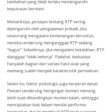
tambahan yang tidak terlalu memengaruhi
keputusan bermain.
Menariknya, persepsi tentang RTP sering
dipengaruhi oleh pengalaman pribadi. Jika
seseorang mengalami kemenangan beruntun,
mereka cenderung menganggap RTP sedang
“bagus”. Sebaliknya, jika mengalami kekalahan, RTP
dianggap “tidak bekerja”. Padahal, keduanya
hanyalah bagian dari variasi hasil acak yang
memang sudah menjadi karakteristik permainan.
Selain itu, faktor psikologis juga berperan besar.
Pemain cenderung mengingat momen menang
lebih kuat dibandingkan momen kalah, sehingga
menciptakan bias dalam menilai performa
permainan. Hal ini membuat RTP terasa seperti