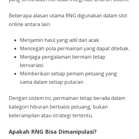
Beberapa alasan utama RNG digunakan dalam slot
online antara lain:
Menjamin hasil yang adil dan acak.
Mencegah pola permainan yang dapat ditebak.
Menjaga pengalaman bermain tetap
bervariasi.
Memberikan setiap pemain peluang yang
sama dalam setiap putaran.
Dengan sistem ini, permainan tetap berada dalam
kategori hiburan berbasis peluang, bukan
keterampilan atau strategi tertentu.
Apakah RNG Bisa Dimanipulasi?