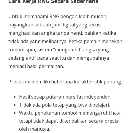
Cara Kerja RNG Secara Sederhana
Untuk memahami RNG dengan lebih mudah,
bayangkan sebuah jam digital yang terus
menghasilkan angka tanpa henti, bahkan ketika
tidak ada yang melihatnya. Ketika pemain menekan
tombol spin, sistem “mengambil” angka yang
sedang aktif pada saat itu dan mengubahnya
menjadi hasil permainan.
Proses ini memiliki beberapa karakteristik penting:
Hasil setiap putaran bersifat independen.
Tidak ada pola tetap yang bisa dipelajari.
Waktu penekanan tombol memengaruhi hasil,
tetapi tidak dapat dikendalikan secara presisi
oleh manusia.