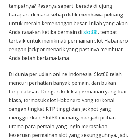
tempatnya? Rasanya seperti berada di ujung
Permainan
harapan, di mana setiap detik membawa peluang
Slot
untuk meraih kemenangan besar. Inilah yang akan
Habanero
Anda rasakan ketika bermain di
slot88
, tempat
terbaik untuk menikmati permainan slot Habanero
dengan
dengan jackpot menarik yang pastinya membuat
Jackpot
Anda betah berlama-lama.
Menarik
Di dunia perjudian online Indonesia, Slot88 telah
mencuri perhatian banyak pemain, dan bukan
tanpa alasan. Dengan koleksi permainan yang luar
biasa, termasuk slot Habanero yang terkenal
dengan tingkat RTP tinggi dan jackpot yang
menggiurkan, Slot88 memang menjadi pilihan
utama para pemain yang ingin merasakan
keseruan permainan slot yang sesungguhnya. Jadi,