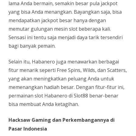
lama Anda bermain, semakin besar pula jackpot
yang bisa Anda menangkan. Bayangkan saja, bisa
mendapatkan jackpot besar hanya dengan
memutar gulungan mesin slot beberapa kali.
Sensasi ini tentu saja menjadi daya tarik tersendiri
bagi banyak pemain.
Selain itu, Habanero juga menawarkan berbagai
fitur menarik seperti Free Spins, Wilds, dan Scatters,
yang akan meningkatkan peluang Anda untuk
memenangkan hadiah besar. Dengan fitur-fitur ini,
permainan slot Habanero di Slot88 benar-benar
bisa membuat Anda ketagihan.
Hacksaw Gaming dan Perkembangannya di
Pasar Indonesia