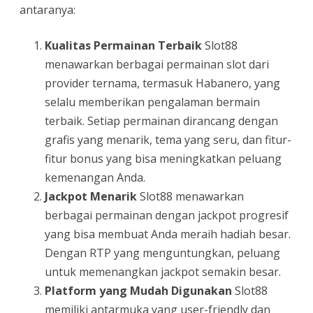
antaranya:
Kualitas Permainan Terbaik
Slot88
menawarkan berbagai permainan slot dari
provider ternama, termasuk Habanero, yang
selalu memberikan pengalaman bermain
terbaik. Setiap permainan dirancang dengan
grafis yang menarik, tema yang seru, dan fitur-
fitur bonus yang bisa meningkatkan peluang
kemenangan Anda.
Jackpot Menarik
Slot88 menawarkan
berbagai permainan dengan jackpot progresif
yang bisa membuat Anda meraih hadiah besar.
Dengan RTP yang menguntungkan, peluang
untuk memenangkan jackpot semakin besar.
Platform yang Mudah Digunakan
Slot88
memiliki antarmuka yang user-friendly dan