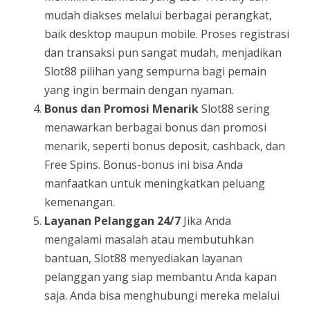
mudah diakses melalui berbagai perangkat,
baik desktop maupun mobile. Proses registrasi
dan transaksi pun sangat mudah, menjadikan
Slot88 pilihan yang sempurna bagi pemain
yang ingin bermain dengan nyaman.
Bonus dan Promosi Menarik
Slot88 sering
menawarkan berbagai bonus dan promosi
menarik, seperti bonus deposit, cashback, dan
Free Spins. Bonus-bonus ini bisa Anda
manfaatkan untuk meningkatkan peluang
kemenangan.
Layanan Pelanggan 24/7
Jika Anda
mengalami masalah atau membutuhkan
bantuan, Slot88 menyediakan layanan
pelanggan yang siap membantu Anda kapan
saja. Anda bisa menghubungi mereka melalui