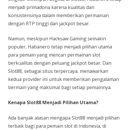
menjadi primadona karena kualitas dan
konsistensinya dalam memberikan permainan
dengan RTP tinggi dan jackpot besar.
Namun, meskipun Hacksaw Gaming semakin
populer, Habanero tetap menjadi pilihan utama
para pemain yang mencari permainan slot
berkualitas dengan peluang jackpot besar. Dan
Slot88, sebagai situs terpercaya, menawarkan
kedua provider ini untuk memberikan pengalaman
bermain yang maksimal bagi setiap pemainnya.
Kenapa Slot88 Menjadi Pilihan Utama?
Ada banyak alasan mengapa Slot88 menjadi pilihan
terbaik bagi para pemain slot di Indonesia, di