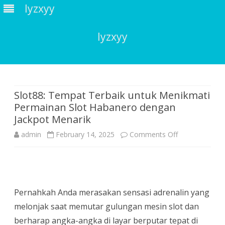
lyzxyy
lyzxyy
Skip
to
content
Slot88: Tempat Terbaik untuk Menikmati
Permainan Slot Habanero dengan
Jackpot Menarik
on
admin
February 14, 2025
Comments Off
Slot88:
Tempat
Terbaik
Pernahkah Anda merasakan sensasi adrenalin yang
untuk
melonjak saat memutar gulungan mesin slot dan
berharap angka-angka di layar berputar tepat di
Menikmati