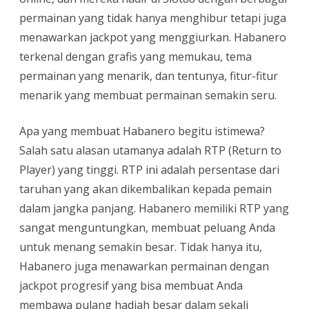
permainan yang tidak hanya menghibur tetapi juga
menawarkan jackpot yang menggiurkan. Habanero
terkenal dengan grafis yang memukau, tema
permainan yang menarik, dan tentunya, fitur-fitur
menarik yang membuat permainan semakin seru.
Apa yang membuat Habanero begitu istimewa?
Salah satu alasan utamanya adalah RTP (Return to
Player) yang tinggi. RTP ini adalah persentase dari
taruhan yang akan dikembalikan kepada pemain
dalam jangka panjang. Habanero memiliki RTP yang
sangat menguntungkan, membuat peluang Anda
untuk menang semakin besar. Tidak hanya itu,
Habanero juga menawarkan permainan dengan
jackpot progresif yang bisa membuat Anda
membawa pulang hadiah besar dalam sekali