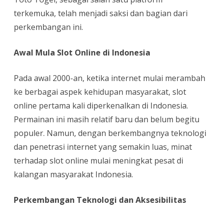
di
terkemuka, telah menjadi saksi dan bagian dari
Indonesia
perkembangan ini.
bersama
Awal Mula Slot Online di Indonesia
Toto
Togel
Pada awal 2000-an, ketika internet mulai merambah
ke berbagai aspek kehidupan masyarakat, slot
online pertama kali diperkenalkan di Indonesia.
Permainan ini masih relatif baru dan belum begitu
populer. Namun, dengan berkembangnya teknologi
dan penetrasi internet yang semakin luas, minat
terhadap slot online mulai meningkat pesat di
kalangan masyarakat Indonesia.
Perkembangan Teknologi dan Aksesibilitas