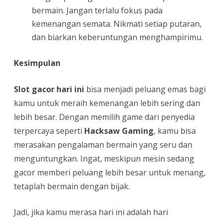
bermain. Jangan terlalu fokus pada
kemenangan semata. Nikmati setiap putaran,
dan biarkan keberuntungan menghampirimu.
Kesimpulan
Slot gacor hari ini
bisa menjadi peluang emas bagi
kamu untuk meraih kemenangan lebih sering dan
lebih besar. Dengan memilih game dari penyedia
terpercaya seperti
Hacksaw Gaming
, kamu bisa
merasakan pengalaman bermain yang seru dan
menguntungkan. Ingat, meskipun mesin sedang
gacor memberi peluang lebih besar untuk menang,
tetaplah bermain dengan bijak.
Jadi, jika kamu merasa hari ini adalah hari