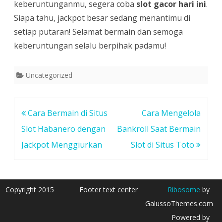
keberuntunganmu, segera coba
slot gacor hari ini
.
Siapa tahu, jackpot besar sedang menantimu di
setiap putaran! Selamat bermain dan semoga
keberuntungan selalu berpihak padamu!
Uncategorized
Post
Cara Bermain di Situs
Cara Mengelola
navigation
Slot Habanero dengan
Bankroll Saat Bermain
Jackpot Menggiurkan
Slot di Situs Toto
Copyright 2015
Footer text center
Ribosome
by
GalussoThemes.com
Powered by