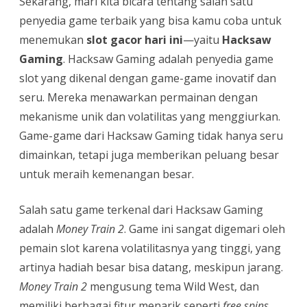
Sekarang, mari kita bicara tentang salah satu
penyedia game terbaik yang bisa kamu coba untuk
menemukan
slot gacor hari ini
—yaitu
Hacksaw
Gaming
. Hacksaw Gaming adalah penyedia game
slot yang dikenal dengan game-game inovatif dan
seru. Mereka menawarkan permainan dengan
mekanisme unik dan volatilitas yang menggiurkan.
Game-game dari Hacksaw Gaming tidak hanya seru
dimainkan, tetapi juga memberikan peluang besar
untuk meraih kemenangan besar.
Salah satu game terkenal dari Hacksaw Gaming
adalah
Money Train 2
. Game ini sangat digemari oleh
pemain slot karena volatilitasnya yang tinggi, yang
artinya hadiah besar bisa datang, meskipun jarang.
Money Train 2
mengusung tema Wild West, dan
memiliki berbagai fitur menarik seperti
free spins