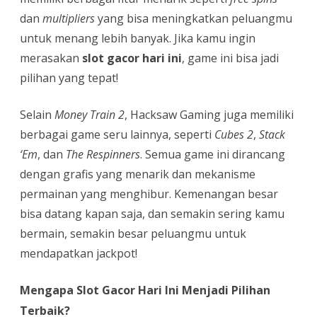
dan
multipliers
yang bisa meningkatkan peluangmu
untuk menang lebih banyak. Jika kamu ingin
merasakan
slot gacor hari ini
, game ini bisa jadi
pilihan yang tepat!
Selain
Money Train 2
, Hacksaw Gaming juga memiliki
berbagai game seru lainnya, seperti
Cubes 2
,
Stack
‘Em
, dan
The Respinners
. Semua game ini dirancang
dengan grafis yang menarik dan mekanisme
permainan yang menghibur. Kemenangan besar
bisa datang kapan saja, dan semakin sering kamu
bermain, semakin besar peluangmu untuk
mendapatkan jackpot!
Mengapa Slot Gacor Hari Ini Menjadi Pilihan
Terbaik?