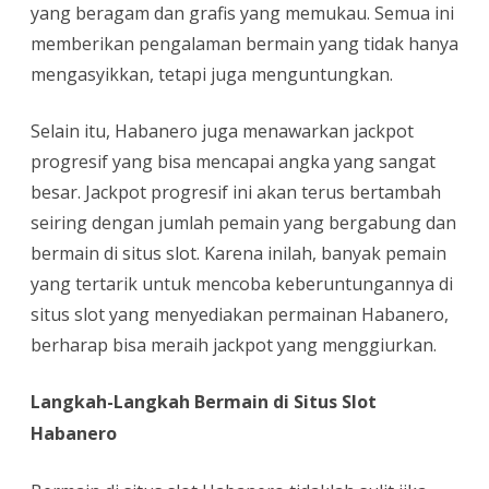
yang beragam dan grafis yang memukau. Semua ini
memberikan pengalaman bermain yang tidak hanya
mengasyikkan, tetapi juga menguntungkan.
Selain itu, Habanero juga menawarkan jackpot
progresif yang bisa mencapai angka yang sangat
besar. Jackpot progresif ini akan terus bertambah
seiring dengan jumlah pemain yang bergabung dan
bermain di situs slot. Karena inilah, banyak pemain
yang tertarik untuk mencoba keberuntungannya di
situs slot yang menyediakan permainan Habanero,
berharap bisa meraih jackpot yang menggiurkan.
Langkah-Langkah Bermain di Situs Slot
Habanero