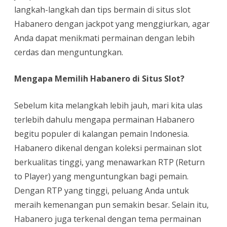
langkah-langkah dan tips bermain di situs slot
Habanero dengan jackpot yang menggiurkan, agar
Anda dapat menikmati permainan dengan lebih
cerdas dan menguntungkan.
Mengapa Memilih Habanero di Situs Slot?
Sebelum kita melangkah lebih jauh, mari kita ulas
terlebih dahulu mengapa permainan Habanero
begitu populer di kalangan pemain Indonesia.
Habanero dikenal dengan koleksi permainan slot
berkualitas tinggi, yang menawarkan RTP (Return
to Player) yang menguntungkan bagi pemain.
Dengan RTP yang tinggi, peluang Anda untuk
meraih kemenangan pun semakin besar. Selain itu,
Habanero juga terkenal dengan tema permainan