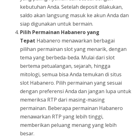
kebutuhan Anda. Setelah deposit dilakukan,
saldo akan langsung masuk ke akun Anda dan
siap digunakan untuk bermain.
Pilih Permainan Habanero yang
Tepat
Habanero menawarkan berbagai
pilihan permainan slot yang menarik, dengan
tema yang berbeda-beda. Mulai dari slot
bertema petualangan, sejarah, hingga
mitologi, semua bisa Anda temukan di situs
slot Habanero. Pilih permainan yang sesuai
dengan preferensi Anda dan jangan lupa untuk
memeriksa RTP dari masing-masing
permainan. Beberapa permainan Habanero
menawarkan RTP yang lebih tinggi,
memberikan peluang menang yang lebih
besar.