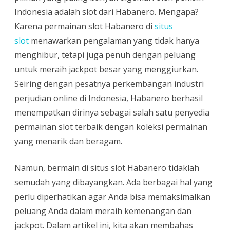
Habanero
Indonesia adalah slot dari Habanero. Mengapa?
dengan
Karena permainan slot Habanero di
situs
Jackpot
slot
menawarkan pengalaman yang tidak hanya
menghibur, tetapi juga penuh dengan peluang
Menggiurkan
untuk meraih jackpot besar yang menggiurkan.
Seiring dengan pesatnya perkembangan industri
perjudian online di Indonesia, Habanero berhasil
menempatkan dirinya sebagai salah satu penyedia
permainan slot terbaik dengan koleksi permainan
yang menarik dan beragam.
Namun, bermain di situs slot Habanero tidaklah
semudah yang dibayangkan. Ada berbagai hal yang
perlu diperhatikan agar Anda bisa memaksimalkan
peluang Anda dalam meraih kemenangan dan
jackpot. Dalam artikel ini, kita akan membahas