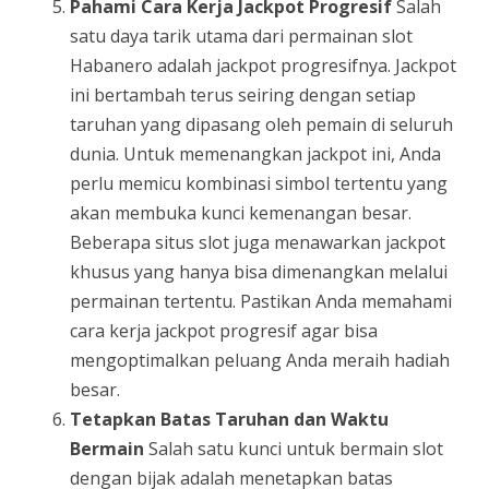
Pahami Cara Kerja Jackpot Progresif
Salah
satu daya tarik utama dari permainan slot
Habanero adalah jackpot progresifnya. Jackpot
ini bertambah terus seiring dengan setiap
taruhan yang dipasang oleh pemain di seluruh
dunia. Untuk memenangkan jackpot ini, Anda
perlu memicu kombinasi simbol tertentu yang
akan membuka kunci kemenangan besar.
Beberapa situs slot juga menawarkan jackpot
khusus yang hanya bisa dimenangkan melalui
permainan tertentu. Pastikan Anda memahami
cara kerja jackpot progresif agar bisa
mengoptimalkan peluang Anda meraih hadiah
besar.
Tetapkan Batas Taruhan dan Waktu
Bermain
Salah satu kunci untuk bermain slot
dengan bijak adalah menetapkan batas