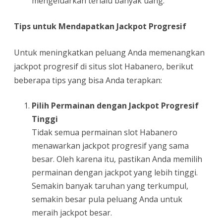
mengeluarkan terlalu banyak uang.
Tips untuk Mendapatkan Jackpot Progresif
Untuk meningkatkan peluang Anda memenangkan
jackpot progresif di situs slot Habanero, berikut
beberapa tips yang bisa Anda terapkan:
Pilih Permainan dengan Jackpot Progresif
Tinggi
Tidak semua permainan slot Habanero
menawarkan jackpot progresif yang sama
besar. Oleh karena itu, pastikan Anda memilih
permainan dengan jackpot yang lebih tinggi.
Semakin banyak taruhan yang terkumpul,
semakin besar pula peluang Anda untuk
meraih jackpot besar.