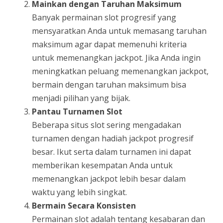
Mainkan dengan Taruhan Maksimum
Banyak permainan slot progresif yang
mensyaratkan Anda untuk memasang taruhan
maksimum agar dapat memenuhi kriteria
untuk memenangkan jackpot. Jika Anda ingin
meningkatkan peluang memenangkan jackpot,
bermain dengan taruhan maksimum bisa
menjadi pilihan yang bijak.
Pantau Turnamen Slot
Beberapa situs slot sering mengadakan
turnamen dengan hadiah jackpot progresif
besar. Ikut serta dalam turnamen ini dapat
memberikan kesempatan Anda untuk
memenangkan jackpot lebih besar dalam
waktu yang lebih singkat.
Bermain Secara Konsisten
Permainan slot adalah tentang kesabaran dan