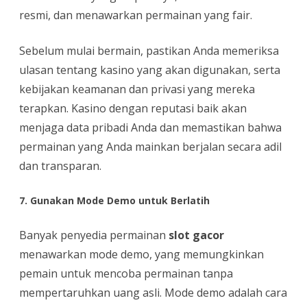
resmi, dan menawarkan permainan yang fair.
Sebelum mulai bermain, pastikan Anda memeriksa
ulasan tentang kasino yang akan digunakan, serta
kebijakan keamanan dan privasi yang mereka
terapkan. Kasino dengan reputasi baik akan
menjaga data pribadi Anda dan memastikan bahwa
permainan yang Anda mainkan berjalan secara adil
dan transparan.
7. Gunakan Mode Demo untuk Berlatih
Banyak penyedia permainan
slot gacor
menawarkan mode demo, yang memungkinkan
pemain untuk mencoba permainan tanpa
mempertaruhkan uang asli. Mode demo adalah cara