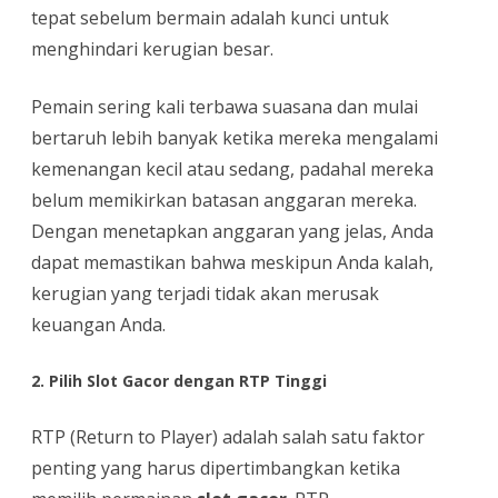
tepat sebelum bermain adalah kunci untuk
menghindari kerugian besar.
Pemain sering kali terbawa suasana dan mulai
bertaruh lebih banyak ketika mereka mengalami
kemenangan kecil atau sedang, padahal mereka
belum memikirkan batasan anggaran mereka.
Dengan menetapkan anggaran yang jelas, Anda
dapat memastikan bahwa meskipun Anda kalah,
kerugian yang terjadi tidak akan merusak
keuangan Anda.
2. Pilih Slot Gacor dengan RTP Tinggi
RTP (Return to Player) adalah salah satu faktor
penting yang harus dipertimbangkan ketika