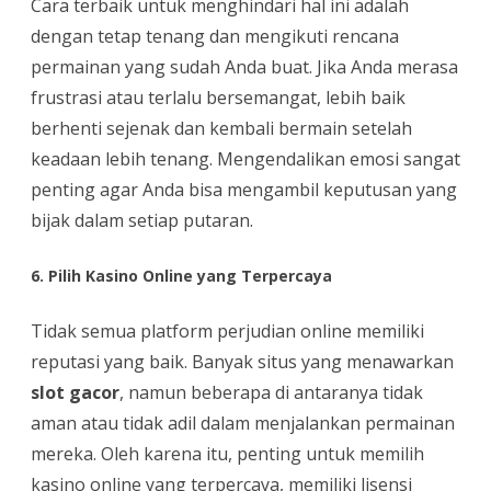
Cara terbaik untuk menghindari hal ini adalah
dengan tetap tenang dan mengikuti rencana
permainan yang sudah Anda buat. Jika Anda merasa
frustrasi atau terlalu bersemangat, lebih baik
berhenti sejenak dan kembali bermain setelah
keadaan lebih tenang. Mengendalikan emosi sangat
penting agar Anda bisa mengambil keputusan yang
bijak dalam setiap putaran.
6. Pilih Kasino Online yang Terpercaya
Tidak semua platform perjudian online memiliki
reputasi yang baik. Banyak situs yang menawarkan
slot gacor
, namun beberapa di antaranya tidak
aman atau tidak adil dalam menjalankan permainan
mereka. Oleh karena itu, penting untuk memilih
kasino online yang terpercaya, memiliki lisensi