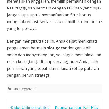
menetapkan anggaran, memilih permainan dengan
RTP tinggi, dan bermain dengan taruhan yang bijak.
Jangan lupa untuk memanfaatkan fitur bonus,
mengelola emosi, serta selalu memilih kasino online
yang terpercaya.
Dengan mengikuti tips ini, Anda dapat menikmati
pengalaman bermain
slot gacor
dengan lebih
aman dan menyenangkan, sekaligus meminimalkan
risiko kerugian. Jadi, siapkan anggaran Anda, pilih
permainan yang tepat, dan nikmati setiap putaran
dengan penuh strategi!
Uncategorized
Post
Slot Online Slot Bet
Keamanan dan Fair Play