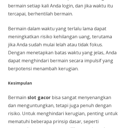
bermain setiap kali Anda login, dan jika waktu itu
tercapai, berhentilah bermain.
Bermain dalam waktu yang terlalu lama dapat
meningkatkan risiko kehilangan uang, terutama
jika Anda sudah mulai lelah atau tidak fokus.
Dengan menetapkan batas waktu yang jelas, Anda
dapat menghindari bermain secara impulsif yang
berpotensi menambah kerugian.
Kesimpulan
Bermain
slot gacor
bisa sangat menyenangkan
dan menguntungkan, tetapi juga penuh dengan
risiko. Untuk menghindari kerugian, penting untuk
mematuhi beberapa prinsip dasar, seperti