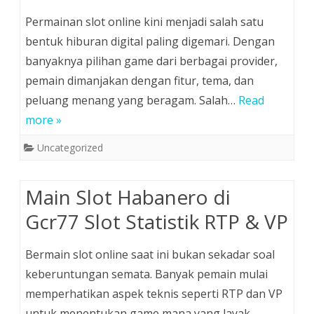
Permainan slot online kini menjadi salah satu
bentuk hiburan digital paling digemari. Dengan
banyaknya pilihan game dari berbagai provider,
pemain dimanjakan dengan fitur, tema, dan
peluang menang yang beragam. Salah…
Read
more »
Uncategorized
Main Slot Habanero di
Gcr77 Slot Statistik RTP & VP
Bermain slot online saat ini bukan sekadar soal
keberuntungan semata. Banyak pemain mulai
memperhatikan aspek teknis seperti RTP dan VP
untuk menentukan game mana yang layak