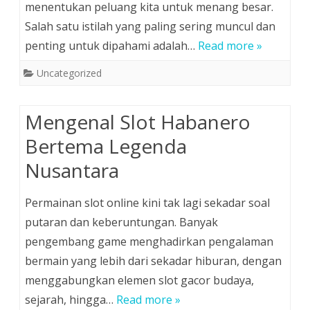
menentukan peluang kita untuk menang besar.
Salah satu istilah yang paling sering muncul dan
penting untuk dipahami adalah…
Read more »
Uncategorized
Mengenal Slot Habanero
Bertema Legenda
Nusantara
Permainan slot online kini tak lagi sekadar soal
putaran dan keberuntungan. Banyak
pengembang game menghadirkan pengalaman
bermain yang lebih dari sekadar hiburan, dengan
menggabungkan elemen slot gacor budaya,
sejarah, hingga…
Read more »