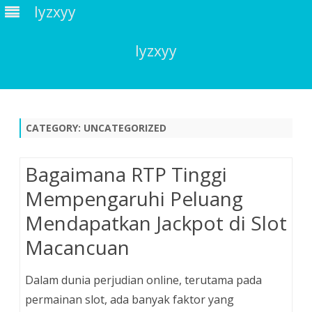
lyzxyy
lyzxyy
Skip
to
content
CATEGORY:
UNCATEGORIZED
Bagaimana RTP Tinggi
Mempengaruhi Peluang
Mendapatkan Jackpot di Slot
Macancuan
Dalam dunia perjudian online, terutama pada
permainan slot, ada banyak faktor yang