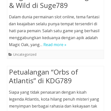
& Wild di Suge789
Dalam dunia permainan slot online, tema fantasi
dan keajaiban selalu punya tempat tersendiri di
hati para pemain. Salah satu game yang berhasil
menggabungkan keduanya dengan apik adalah
Magic Oak, yang…
Read more »
Uncategorized
Petualangan “Orbs of
Atlantis” di KDG789
Siapa yang tidak penasaran dengan kisah
legenda Atlantis, kota hilang penuh misteri yang
menyimpan berbagai rahasia dan kekayaan tak