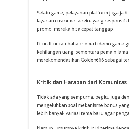
Selain game, pelayanan platform juga jadi
layanan customer service yang responsif 
promo, mereka bisa cepat tanggap.
Fitur-fitur tambahan seperti demo game grat
kehilangan uang, sementara pemain lama 
merekomendasikan Golden666 sebagai temp
Kritik dan Harapan dari Komunitas
Tidak ada yang sempurna, begitu juga d
mengeluhkan soal mekanisme bonus yang te
lebih banyak variasi tema baru agar pen
Namun, umumnya kritik ini diterima dengan