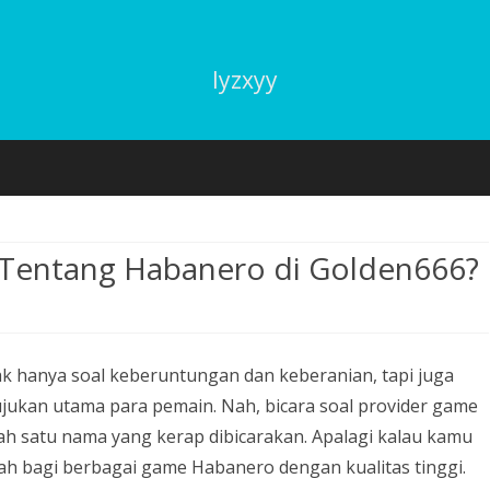
lyzxyy
Skip
to
content
 Tentang Habanero di Golden666?
n
pa
idak hanya soal keberuntungan dan keberanian, tapi juga
h
jukan utama para pemain. Nah, bicara soal provider game
ta
lah satu nama yang kerap dibicarakan. Apalagi kalau kamu
omunitas
mah bagi berbagai game Habanero dengan kualitas tinggi.