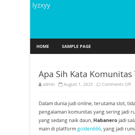
lyzxyy
HOME
SAMPLE PAGE
Apa Sih Kata Komunitas
o
admin
August 1, 2025
Comments Off
A
Dalam dunia judi online, terutama slot, t
Si
pengalaman komunitas yang sering jadi ru
Ka
yang sedang naik daun,
Habanero
jadi sa
K
main di platform
golden666
, yang jadi ru