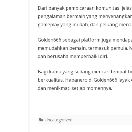
Dari banyak pembicaraan komunitas, jela
pengalaman bermain yang menyenangkan, f
gameplay yang mudah, dan peluang menang 
Golden666 sebagai platform juga mendapat
memudahkan pemain, termasuk pemula. Mes
dan berusaha memperbaiki diri.
Bagi kamu yang sedang mencari tempat b
berkualitas, Habanero di Golden666 layak 
dan menikmati setiap momennya.
Uncategorized