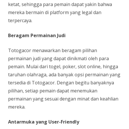
ketat, sehingga para pemain dapat yakin bahwa
mereka bermain di platform yang legal dan
terpercaya.
Beragam Permainan Judi
Totogacor menawarkan beragam pilihan
permainan judi yang dapat dinikmati oleh para
pemain. Mulai dari togel, poker, slot online, hingga
taruhan olahraga, ada banyak opsi permainan yang
tersedia di Totogacor. Dengan begitu banyaknya
pilihan, setiap pemain dapat menemukan
permainan yang sesuai dengan minat dan keahlian
mereka.
Antarmuka yang User-Friendly