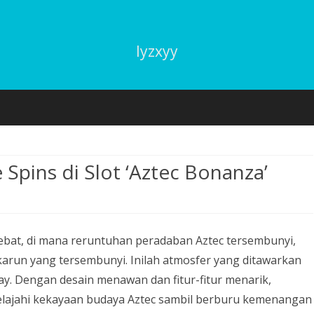
lyzxyy
Skip
to
content
Spins di Slot ‘Aztec Bonanza’
n
ips
ebat, di mana reruntuhan peradaban Aztec tersembunyi,
emanfaatkan
un yang tersembunyi. Inilah atmosfer yang ditawarkan
ree
lay. Dengan desain menawan dan fitur-fitur menarik,
pins
elajahi kekayaan budaya Aztec sambil berburu kemenangan