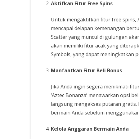
Aktifkan Fitur Free Spins
Untuk mengaktifkan fitur free spin
mencapai delapan kemenangan berturu
Scatter yang muncul di gulungan akan
akan memiliki fitur acak yang ditera
Symbols, yang dapat meningkatkan 
Manfaatkan Fitur Beli Bonus
Jika Anda ingin segera menikmati fi
‘Aztec Bonanza’ menawarkan opsi be
langsung mengakses putaran gratis
bermain Anda sebelum menggunakan fi
Kelola Anggaran Bermain Anda