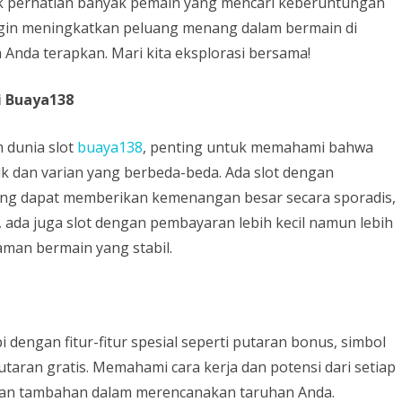
rik perhatian banyak pemain yang mencari keberuntungan
ang
ingin meningkatkan peluang menang dalam bermain di
a Anda terapkan. Mari kita eksplorasi bersama!
i Buaya138
ya138
 dunia slot
buaya138
, penting untuk memahami bahwa
tik dan varian yang berbeda-beda. Ada slot dengan
 yang dapat memberikan kemenangan besar secara sporadis,
, ada juga slot dengan pembayaran lebih kecil namun lebih
aman bermain yang stabil.
i dengan fitur-fitur spesial seperti putaran bonus, simbol
 putaran gratis. Memahami cara kerja dan potensi dari setiap
ulan tambahan dalam merencanakan taruhan Anda.