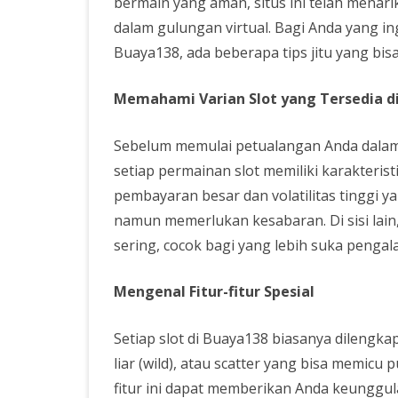
bermain yang aman, situs ini telah mena
Men
dalam gulungan virtual. Bagi Anda yang 
di
Buaya138, ada beberapa tips jitu yang bis
Slot
Memahami Varian Slot yang Tersedia d
Bua
Sebelum memulai petualangan Anda dalam
setiap permainan slot memiliki karakteris
pembayaran besar dan volatilitas tinggi
namun memerlukan kesabaran. Di sisi lain
sering, cocok bagi yang lebih suka pengal
Mengenal Fitur-fitur Spesial
Setiap slot di Buaya138 biasanya dilengkap
liar (wild), atau scatter yang bisa memicu
fitur ini dapat memberikan Anda keungg