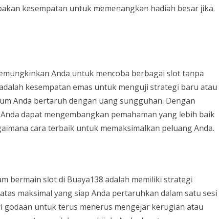
rupakan kesempatan untuk memenangkan hadiah besar jika
emungkinkan Anda untuk mencoba berbagai slot tanpa
adalah kesempatan emas untuk menguji strategi baru atau
lum Anda bertaruh dengan uang sungguhan. Dengan
mo, Anda dapat mengembangkan pemahaman yang lebih baik
gaimana cara terbaik untuk memaksimalkan peluang Anda.
am bermain slot di Buaya138 adalah memiliki strategi
atas maksimal yang siap Anda pertaruhkan dalam satu sesi
ri godaan untuk terus menerus mengejar kerugian atau