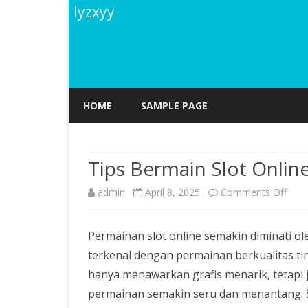
lyzxyy
HOME
SAMPLE PAGE
Tips Bermain Slot Onlin
on
admin
April 8, 2025
Comments Off
Tips
Permainan slot online semakin diminati ol
Berm
terkenal dengan permainan berkualitas ti
Slot
hanya menawarkan grafis menarik, tetapi j
Onli
permainan semakin seru dan menantang. S