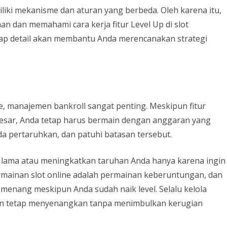
liki mekanisme dan aturan yang berbeda. Oleh karena itu,
 dan memahami cara kerja fitur Level Up di slot
ap detail akan membantu Anda merencanakan strategi
e, manajemen bankroll sangat penting. Meskipun fitur
esar, Anda tetap harus bermain dengan anggaran yang
da pertaruhkan, dan patuhi batasan tersebut.
h lama atau meningkatkan taruhan Anda hanya karena ingin
permainan slot online adalah permainan keberuntungan, dan
 menang meskipun Anda sudah naik level. Selalu kelola
an tetap menyenangkan tanpa menimbulkan kerugian