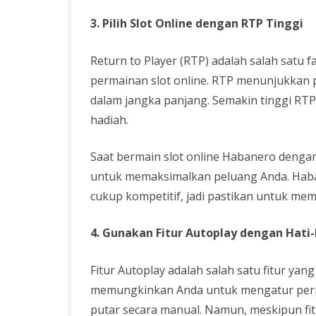
3. Pilih Slot Online dengan RTP Tinggi
Return to Player (RTP) adalah salah satu 
permainan slot online. RTP menunjukkan 
dalam jangka panjang. Semakin tinggi R
hadiah.
Saat bermain slot online Habanero dengan 
untuk memaksimalkan peluang Anda. Haban
cukup kompetitif, jadi pastikan untuk me
4. Gunakan Fitur Autoplay dengan Hati-
Fitur Autoplay adalah salah satu fitur yang
memungkinkan Anda untuk mengatur perm
putar secara manual. Namun, meskipun fitu