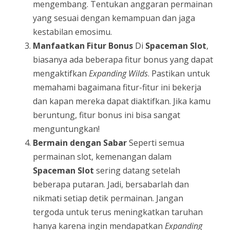
mengembang. Tentukan anggaran permainan
yang sesuai dengan kemampuan dan jaga
kestabilan emosimu.
Manfaatkan Fitur Bonus
Di
Spaceman Slot
,
biasanya ada beberapa fitur bonus yang dapat
mengaktifkan
Expanding Wilds
. Pastikan untuk
memahami bagaimana fitur-fitur ini bekerja
dan kapan mereka dapat diaktifkan. Jika kamu
beruntung, fitur bonus ini bisa sangat
menguntungkan!
Bermain dengan Sabar
Seperti semua
permainan slot, kemenangan dalam
Spaceman Slot
sering datang setelah
beberapa putaran. Jadi, bersabarlah dan
nikmati setiap detik permainan. Jangan
tergoda untuk terus meningkatkan taruhan
hanya karena ingin mendapatkan
Expanding