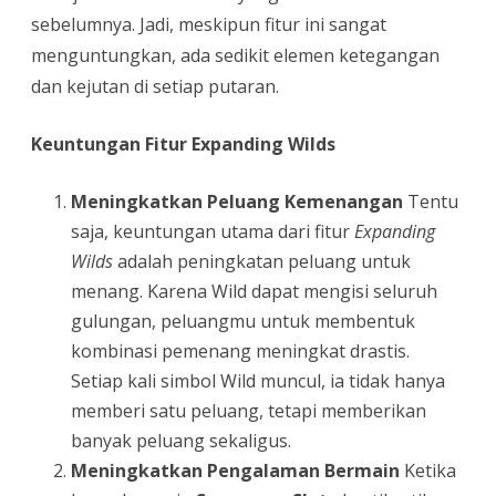
sebelumnya. Jadi, meskipun fitur ini sangat
menguntungkan, ada sedikit elemen ketegangan
dan kejutan di setiap putaran.
Keuntungan Fitur Expanding Wilds
Meningkatkan Peluang Kemenangan
Tentu
saja, keuntungan utama dari fitur
Expanding
Wilds
adalah peningkatan peluang untuk
menang. Karena Wild dapat mengisi seluruh
gulungan, peluangmu untuk membentuk
kombinasi pemenang meningkat drastis.
Setiap kali simbol Wild muncul, ia tidak hanya
memberi satu peluang, tetapi memberikan
banyak peluang sekaligus.
Meningkatkan Pengalaman Bermain
Ketika