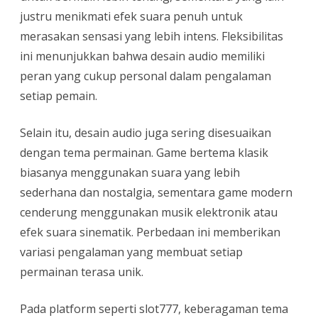
justru menikmati efek suara penuh untuk
merasakan sensasi yang lebih intens. Fleksibilitas
ini menunjukkan bahwa desain audio memiliki
peran yang cukup personal dalam pengalaman
setiap pemain.
Selain itu, desain audio juga sering disesuaikan
dengan tema permainan. Game bertema klasik
biasanya menggunakan suara yang lebih
sederhana dan nostalgia, sementara game modern
cenderung menggunakan musik elektronik atau
efek suara sinematik. Perbedaan ini memberikan
variasi pengalaman yang membuat setiap
permainan terasa unik.
Pada platform seperti slot777, keberagaman tema