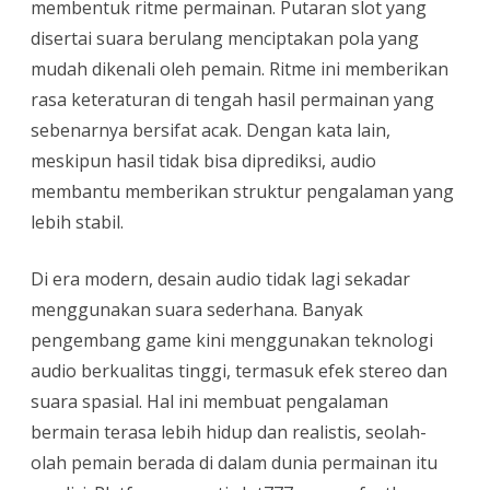
membentuk ritme permainan. Putaran slot yang
disertai suara berulang menciptakan pola yang
mudah dikenali oleh pemain. Ritme ini memberikan
rasa keteraturan di tengah hasil permainan yang
sebenarnya bersifat acak. Dengan kata lain,
meskipun hasil tidak bisa diprediksi, audio
membantu memberikan struktur pengalaman yang
lebih stabil.
Di era modern, desain audio tidak lagi sekadar
menggunakan suara sederhana. Banyak
pengembang game kini menggunakan teknologi
audio berkualitas tinggi, termasuk efek stereo dan
suara spasial. Hal ini membuat pengalaman
bermain terasa lebih hidup dan realistis, seolah-
olah pemain berada di dalam dunia permainan itu