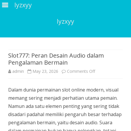
lyzxyy
lyzxyy
Skip
to
content
Slot777: Peran Desain Audio dalam
Pengalaman Bermain
on
admin
May 23, 2026
Comments Off
Slot777:
Dalam dunia permainan slot online modern, visual
Peran
memang sering menjadi perhatian utama pemain.
Desain
Namun ada satu elemen penting yang sering tidak
Audio
disadari padahal memiliki pengaruh besar terhadap
pengalaman bermain, yaitu desain audio. Suara
dalam
dalam permainan bukan hanya pelengkap, tetapi