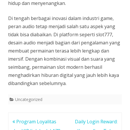
hidup dan menyenangkan.
Di tengah berbagai inovasi dalam industri game,
peran audio tetap menjadi salah satu aspek yang
tidak bisa diabaikan. Di platform seperti slot777,
desain audio menjadi bagian dari pengalaman yang
membuat permainan terasa lebih lengkap dan
imersif. Dengan kombinasi visual dan suara yang
seimbang, permainan slot modern berhasil
menghadirkan hiburan digital yang jauh lebih kaya
dibandingkan sebelumnya.
Uncategorized
Post
Program Loyalitas
Daily Login Reward: