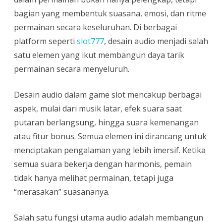
Pengalaman
bagian yang membentuk suasana, emosi, dan ritme
Bermain
permainan secara keseluruhan. Di berbagai
platform seperti
slot777
, desain audio menjadi salah
satu elemen yang ikut membangun daya tarik
permainan secara menyeluruh.
Desain audio dalam game slot mencakup berbagai
aspek, mulai dari musik latar, efek suara saat
putaran berlangsung, hingga suara kemenangan
atau fitur bonus. Semua elemen ini dirancang untuk
menciptakan pengalaman yang lebih imersif. Ketika
semua suara bekerja dengan harmonis, pemain
tidak hanya melihat permainan, tetapi juga
“merasakan” suasananya.
Salah satu fungsi utama audio adalah membangun