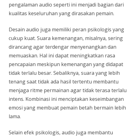
pengalaman audio seperti ini menjadi bagian dari
kualitas keseluruhan yang dirasakan pemain.
Desain audio juga memiliki peran psikologis yang
cukup kuat. Suara kemenangan, misalnya, sering
dirancang agar terdengar menyenangkan dan
memuaskan. Hal ini dapat meningkatkan rasa
pencapaian meskipun kemenangan yang didapat
tidak terlalu besar. Sebaliknya, suara yang lebih
tenang saat tidak ada hasil tertentu membantu
menjaga ritme permainan agar tidak terasa terlalu
intens. Kombinasi ini menciptakan keseimbangan
emosi yang membuat pemain betah bermain lebih
lama.
Selain efek psikologis, audio juga membantu