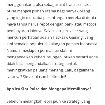
menggunakan pulsa sebagai alat transaksi, slot
Menangkan
pulsa menjadi pilihan utama bagi banyak orang
Hadiah
yang ingin mencoba peruntungan mereka di dunia
dengan
maya tanpa harus repot dengan bank atau metode
pembayaran lainnya. Salah satu provider yang
Menggunak
mencuri perhatian adalah Hacksaw Gaming, yang
Strategi
kini semakin populer di kalangan pemain Indonesia.
yang
Namun, meskipun permainan slot ini
Tepat
mengandalkan keberuntungan, bukan berarti Anda
tidak bisa mengandalkan strategi untuk
meningkatkan peluang menang. Lalu, bagaimana
caranya? Simak ulasan berikut ini!
Apa Itu Slot Pulsa dan Mengapa Memilihnya?
Sebelum melangkah lebih jauh ke strategi yang