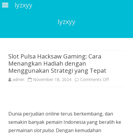
lyzxyy
lyzxyy
Skip
to
content
Slot Pulsa Hacksaw Gaming: Cara
Menangkan Hadiah dengan
Menggunakan Strategi yang Tepat
on
admin
November 18, 2024
Comments Off
Slot
Pulsa
Hacksaw
Dunia perjudian online terus berkembang, dan
Gaming:
semakin banyak pemain Indonesia yang beralih ke
permainan
slot pulsa
. Dengan kemudahan
Cara