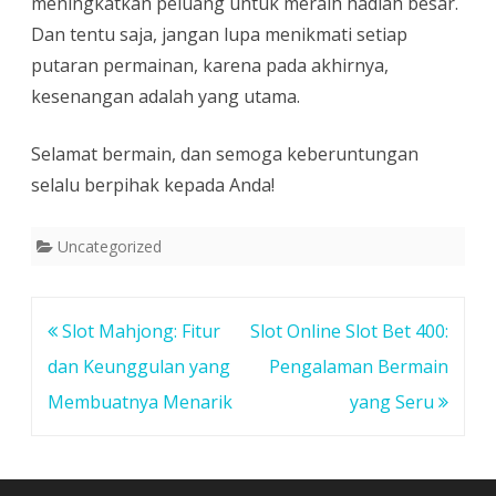
meningkatkan peluang untuk meraih hadiah besar.
Dan tentu saja, jangan lupa menikmati setiap
putaran permainan, karena pada akhirnya,
kesenangan adalah yang utama.
Selamat bermain, dan semoga keberuntungan
selalu berpihak kepada Anda!
Uncategorized
Post
Slot Mahjong: Fitur
Slot Online Slot Bet 400:
navigation
dan Keunggulan yang
Pengalaman Bermain
Membuatnya Menarik
yang Seru