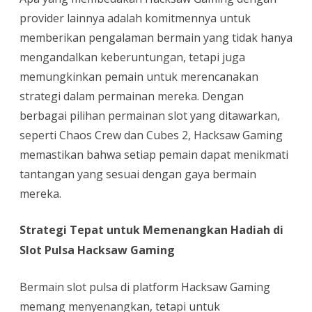
provider lainnya adalah komitmennya untuk
memberikan pengalaman bermain yang tidak hanya
mengandalkan keberuntungan, tetapi juga
memungkinkan pemain untuk merencanakan
strategi dalam permainan mereka. Dengan
berbagai pilihan permainan slot yang ditawarkan,
seperti Chaos Crew dan Cubes 2, Hacksaw Gaming
memastikan bahwa setiap pemain dapat menikmati
tantangan yang sesuai dengan gaya bermain
mereka.
Strategi Tepat untuk Memenangkan Hadiah di
Slot Pulsa Hacksaw Gaming
Bermain slot pulsa di platform Hacksaw Gaming
memang menyenangkan, tetapi untuk