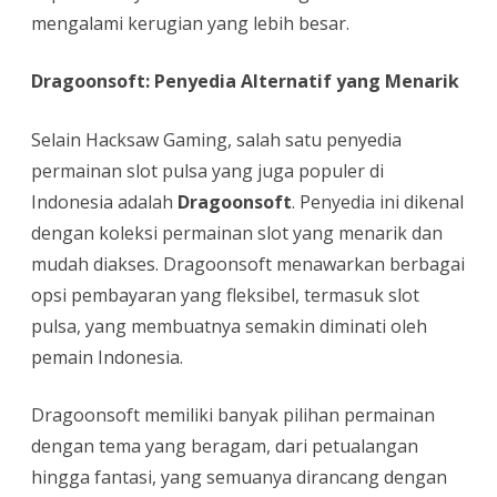
mengalami kerugian yang lebih besar.
Dragoonsoft: Penyedia Alternatif yang Menarik
Selain Hacksaw Gaming, salah satu penyedia
permainan slot pulsa yang juga populer di
Indonesia adalah
Dragoonsoft
. Penyedia ini dikenal
dengan koleksi permainan slot yang menarik dan
mudah diakses. Dragoonsoft menawarkan berbagai
opsi pembayaran yang fleksibel, termasuk slot
pulsa, yang membuatnya semakin diminati oleh
pemain Indonesia.
Dragoonsoft memiliki banyak pilihan permainan
dengan tema yang beragam, dari petualangan
hingga fantasi, yang semuanya dirancang dengan