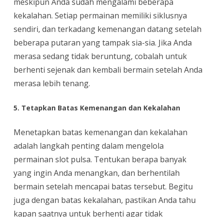
meskipun Anda sudah mengalami beberapa
kekalahan. Setiap permainan memiliki siklusnya
sendiri, dan terkadang kemenangan datang setelah
beberapa putaran yang tampak sia-sia. Jika Anda
merasa sedang tidak beruntung, cobalah untuk
berhenti sejenak dan kembali bermain setelah Anda
merasa lebih tenang.
5.
Tetapkan Batas Kemenangan dan Kekalahan
Menetapkan batas kemenangan dan kekalahan
adalah langkah penting dalam mengelola
permainan slot pulsa. Tentukan berapa banyak
yang ingin Anda menangkan, dan berhentilah
bermain setelah mencapai batas tersebut. Begitu
juga dengan batas kekalahan, pastikan Anda tahu
kapan saatnya untuk berhenti agar tidak