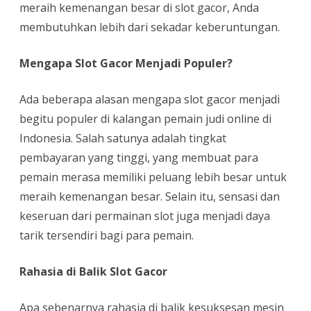
meraih kemenangan besar di slot gacor, Anda
membutuhkan lebih dari sekadar keberuntungan.
Mengapa Slot Gacor Menjadi Populer?
Ada beberapa alasan mengapa slot gacor menjadi
begitu populer di kalangan pemain judi online di
Indonesia. Salah satunya adalah tingkat
pembayaran yang tinggi, yang membuat para
pemain merasa memiliki peluang lebih besar untuk
meraih kemenangan besar. Selain itu, sensasi dan
keseruan dari permainan slot juga menjadi daya
tarik tersendiri bagi para pemain.
Rahasia di Balik Slot Gacor
Apa sebenarnya rahasia di balik kesuksesan mesin