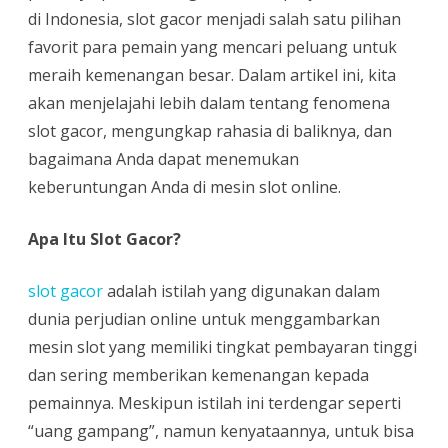
di Indonesia, slot gacor menjadi salah satu pilihan
Keberuntungan
favorit para pemain yang mencari peluang untuk
Anda
meraih kemenangan besar. Dalam artikel ini, kita
di
akan menjelajahi lebih dalam tentang fenomena
slot gacor, mengungkap rahasia di baliknya, dan
Mesin
bagaimana Anda dapat menemukan
Slot
keberuntungan Anda di mesin slot online.
Online
Apa Itu Slot Gacor?
slot gacor
adalah istilah yang digunakan dalam
dunia perjudian online untuk menggambarkan
mesin slot yang memiliki tingkat pembayaran tinggi
dan sering memberikan kemenangan kepada
pemainnya. Meskipun istilah ini terdengar seperti
“uang gampang”, namun kenyataannya, untuk bisa