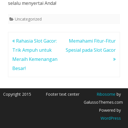
selalu menyertai Anda!
Uncategorized
Post
Rahasia Slot Gacor:
Memahami Fitur-Fitur
navigation
Trik Ampuh untuk
Spesial pada Slot Gacor
Meraih Kemenangan
Besar!
Copyright 2015
Footer text center
Ribosome
by
GalussoThemes.com
Powered by
WordPress