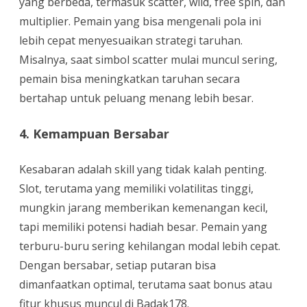
yang berbeda, termasuk scatter, wild, free spin, dan
multiplier. Pemain yang bisa mengenali pola ini
lebih cepat menyesuaikan strategi taruhan.
Misalnya, saat simbol scatter mulai muncul sering,
pemain bisa meningkatkan taruhan secara
bertahap untuk peluang menang lebih besar.
4. Kemampuan Bersabar
Kesabaran adalah skill yang tidak kalah penting.
Slot, terutama yang memiliki volatilitas tinggi,
mungkin jarang memberikan kemenangan kecil,
tapi memiliki potensi hadiah besar. Pemain yang
terburu-buru sering kehilangan modal lebih cepat.
Dengan bersabar, setiap putaran bisa
dimanfaatkan optimal, terutama saat bonus atau
fitur khusus muncul di Badak178.