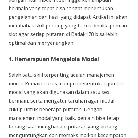
Slot
bermain yang tepat bisa sangat menentukan
di
pengalaman dan hasil yang didapat. Artikel ini akan
Badak178
membahas skill penting yang harus dimiliki pemain
slot agar setiap putaran di Badak178 bisa lebih
optimal dan menyenangkan.
1. Kemampuan Mengelola Modal
Salah satu skill terpenting adalah manajemen
modal. Pemain harus mampu menentukan jumlah
modal yang akan digunakan dalam satu sesi
bermain, serta mengatur taruhan agar modal
cukup untuk beberapa putaran. Dengan
manajemen modal yang baik, pemain bisa tetap
tenang saat menghadapi putaran yang kurang
menguntungkan dan memaksimalkan kesempatan