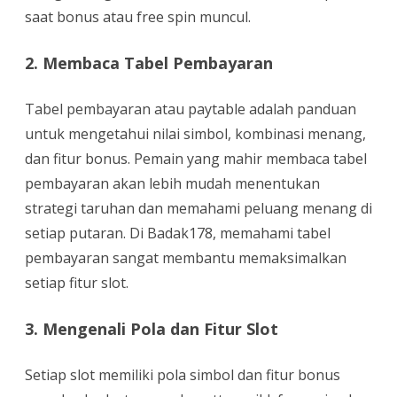
saat bonus atau free spin muncul.
2. Membaca Tabel Pembayaran
Tabel pembayaran atau paytable adalah panduan
untuk mengetahui nilai simbol, kombinasi menang,
dan fitur bonus. Pemain yang mahir membaca tabel
pembayaran akan lebih mudah menentukan
strategi taruhan dan memahami peluang menang di
setiap putaran. Di Badak178, memahami tabel
pembayaran sangat membantu memaksimalkan
setiap fitur slot.
3. Mengenali Pola dan Fitur Slot
Setiap slot memiliki pola simbol dan fitur bonus