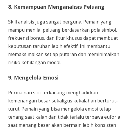
8. Kemampuan Menganalisis Peluang
Skill analisis juga sangat berguna. Pemain yang
mampu menilai peluang berdasarkan pola simbol,
frekuensi bonus, dan fitur khusus dapat membuat
keputusan taruhan lebih efektif. Ini membantu
memaksimalkan setiap putaran dan meminimalkan
risiko kehilangan modal.
9. Mengelola Emosi
Permainan slot terkadang menghadirkan
kemenangan besar sekaligus kekalahan berturut-
turut. Pemain yang bisa mengelola emosi tetap
tenang saat kalah dan tidak terlalu terbawa euforia
saat menang besar akan bermain lebih konsisten