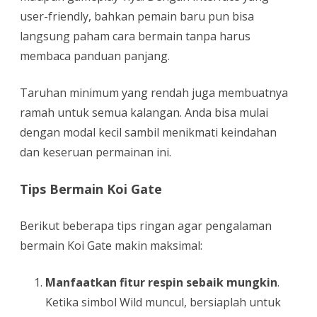
user-friendly, bahkan pemain baru pun bisa
langsung paham cara bermain tanpa harus
membaca panduan panjang.
Taruhan minimum yang rendah juga membuatnya
ramah untuk semua kalangan. Anda bisa mulai
dengan modal kecil sambil menikmati keindahan
dan keseruan permainan ini.
Tips Bermain Koi Gate
Berikut beberapa tips ringan agar pengalaman
bermain Koi Gate makin maksimal:
Manfaatkan fitur respin sebaik mungkin
.
Ketika simbol Wild muncul, bersiaplah untuk