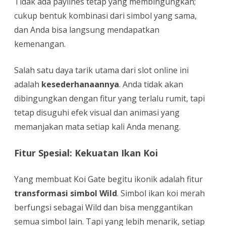
Tidak ada paylines tetap yang membingungkan;
cukup bentuk kombinasi dari simbol yang sama,
dan Anda bisa langsung mendapatkan
kemenangan.
Salah satu daya tarik utama dari slot online ini
adalah
kesederhanaannya
. Anda tidak akan
dibingungkan dengan fitur yang terlalu rumit, tapi
tetap disuguhi efek visual dan animasi yang
memanjakan mata setiap kali Anda menang.
Fitur Spesial: Kekuatan Ikan Koi
Yang membuat Koi Gate begitu ikonik adalah fitur
transformasi simbol Wild
. Simbol ikan koi merah
berfungsi sebagai Wild dan bisa menggantikan
semua simbol lain. Tapi yang lebih menarik, setiap