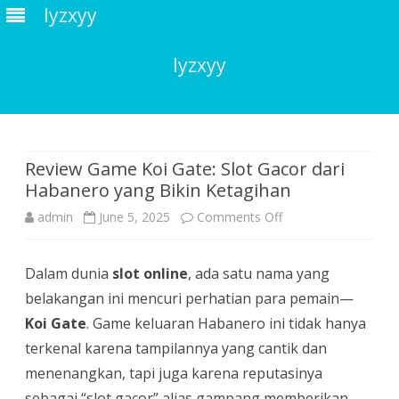
lyzxyy
lyzxyy
Skip
to
content
Review Game Koi Gate: Slot Gacor dari
Habanero yang Bikin Ketagihan
on
admin
June 5, 2025
Comments Off
Review
Dalam dunia
slot online
, ada satu nama yang
Game
belakangan ini mencuri perhatian para pemain—
Koi
Koi Gate
. Game keluaran Habanero ini tidak hanya
Gate:
terkenal karena tampilannya yang cantik dan
menenangkan, tapi juga karena reputasinya
Slot
sebagai “slot gacor” alias gampang memberikan