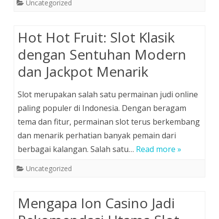
Uncategorized
Hot Hot Fruit: Slot Klasik
dengan Sentuhan Modern
dan Jackpot Menarik
Slot merupakan salah satu permainan judi online
paling populer di Indonesia. Dengan beragam
tema dan fitur, permainan slot terus berkembang
dan menarik perhatian banyak pemain dari
berbagai kalangan. Salah satu…
Read more »
Uncategorized
Mengapa Ion Casino Jadi