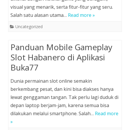
visual yang menarik, serta fitur-fitur yang seru.
Salah satu alasan utama…
Read more »
Uncategorized
Panduan Mobile Gameplay
Slot Habanero di Aplikasi
Buka77
Dunia permainan slot online semakin
berkembang pesat, dan kini bisa diakses hanya
lewat genggaman tangan. Tak perlu lagi duduk di
depan laptop berjam-jam, karena semua bisa
dilakukan melalui smartphone. Salah…
Read more
»