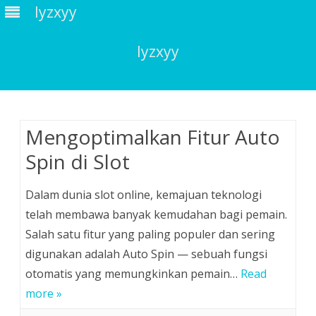
lyzxyy
lyzxyy
Skip
to
content
Mengoptimalkan Fitur Auto
Spin di Slot
Dalam dunia slot online, kemajuan teknologi
telah membawa banyak kemudahan bagi pemain.
Salah satu fitur yang paling populer dan sering
digunakan adalah Auto Spin — sebuah fungsi
otomatis yang memungkinkan pemain…
Read
more »