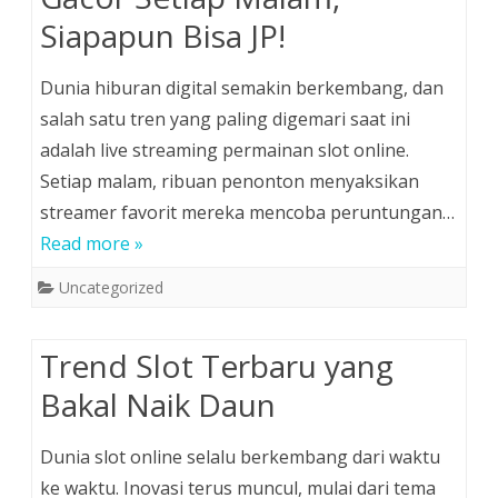
Siapapun Bisa JP!
Dunia hiburan digital semakin berkembang, dan
salah satu tren yang paling digemari saat ini
adalah live streaming permainan slot online.
Setiap malam, ribuan penonton menyaksikan
streamer favorit mereka mencoba peruntungan…
Read more »
Uncategorized
Trend Slot Terbaru yang
Bakal Naik Daun
Dunia slot online selalu berkembang dari waktu
ke waktu. Inovasi terus muncul, mulai dari tema