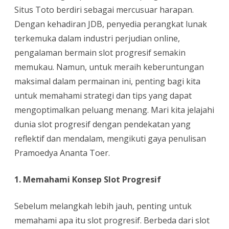
Situs Toto berdiri sebagai mercusuar harapan.
Progresif
Dengan kehadiran JDB, penyedia perangkat lunak
Daftar
terkemuka dalam industri perjudian online,
Situs
pengalaman bermain slot progresif semakin
memukau. Namun, untuk meraih keberuntungan
Toto:
maksimal dalam permainan ini, penting bagi kita
Panduan
untuk memahami strategi dan tips yang dapat
Lengkap
mengoptimalkan peluang menang. Mari kita jelajahi
dunia slot progresif dengan pendekatan yang
reflektif dan mendalam, mengikuti gaya penulisan
Pramoedya Ananta Toer.
1. Memahami Konsep Slot Progresif
Sebelum melangkah lebih jauh, penting untuk
memahami apa itu slot progresif. Berbeda dari slot