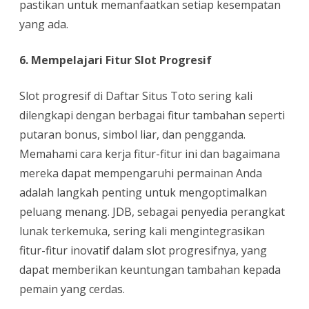
pastikan untuk memanfaatkan setiap kesempatan
yang ada.
6. Mempelajari Fitur Slot Progresif
Slot progresif di Daftar Situs Toto sering kali
dilengkapi dengan berbagai fitur tambahan seperti
putaran bonus, simbol liar, dan pengganda.
Memahami cara kerja fitur-fitur ini dan bagaimana
mereka dapat mempengaruhi permainan Anda
adalah langkah penting untuk mengoptimalkan
peluang menang. JDB, sebagai penyedia perangkat
lunak terkemuka, sering kali mengintegrasikan
fitur-fitur inovatif dalam slot progresifnya, yang
dapat memberikan keuntungan tambahan kepada
pemain yang cerdas.