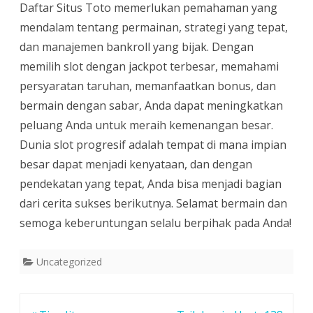
Daftar Situs Toto memerlukan pemahaman yang
mendalam tentang permainan, strategi yang tepat,
dan manajemen bankroll yang bijak. Dengan
memilih slot dengan jackpot terbesar, memahami
persyaratan taruhan, memanfaatkan bonus, dan
bermain dengan sabar, Anda dapat meningkatkan
peluang Anda untuk meraih kemenangan besar.
Dunia slot progresif adalah tempat di mana impian
besar dapat menjadi kenyataan, dan dengan
pendekatan yang tepat, Anda bisa menjadi bagian
dari cerita sukses berikutnya. Selamat bermain dan
semoga keberuntungan selalu berpihak pada Anda!
Uncategorized