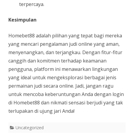
terpercaya.
Kesimpulan
Homebet88 adalah pilihan yang tepat bagi mereka
yang mencari pengalaman judi online yang aman,
menyenangkan, dan terjangkau. Dengan fitur-fitur
canggih dan komitmen terhadap keamanan
pengguna, platform ini menawarkan lingkungan
yang ideal untuk mengeksplorasi berbagai jenis
permainan judi secara online. Jadi, jangan ragu
untuk mencoba keberuntungan Anda dengan login
di Homebet88 dan nikmati sensasi berjudi yang tak
terlupakan di ujung jari Anda!
Uncategorized