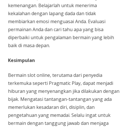
kemenangan. Belajarlah untuk menerima
kekalahan dengan lapang dada dan tidak
membiarkan emosi menguasai Anda. Evaluasi
permainan Anda dan cari tahu apa yang bisa
diperbaiki untuk pengalaman bermain yang lebih
baik di masa depan.
Kesimpulan
Bermain slot online, terutama dari penyedia
terkemuka seperti Pragmatic Play, dapat menjadi
hiburan yang menyenangkan jika dilakukan dengan
bijak. Mengatasi tantangan-tantangan yang ada
memerlukan kesadaran diri, disiplin, dan
pengetahuan yang memadai. Selalu ingat untuk
bermain dengan tanggung jawab dan menjaga