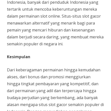
Indonesia, banyak dari penduduk Indonesia yang
tertarik untuk mencoba keberuntungan mereka
dalam permainan slot online. Situs-situs slot gacor
menawarkan alternatif yang menarik bagi para
pemain yang mencari hiburan dan kesenangan
dalam berjudi secara daring, yang membuat mereka
semakin populer di negara ini.
Kesimpulan
Dari keberagaman permainan hingga kemudahan
akses, dari bonus dan promosi menggiurkan
hingga tingkat pembayaran yang kompetitif, dan
dari permainan yang adil dan terpercaya hingga
budaya perjudian yang berkembang, ada banyak
alasan mengapa situs slot gacor semakin populer di