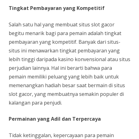
Tingkat Pembayaran yang Kompetitif
Salah satu hal yang membuat situs slot gacor
begitu menarik bagi para pemain adalah tingkat
pembayaran yang kompetitif. Banyak dari situs-
situs ini menawarkan tingkat pembayaran yang
lebih tinggi daripada kasino konvensional atau situs
perjudian lainnya. Hal ini berarti bahwa para
pemain memiliki peluang yang lebih baik untuk
memenangkan hadiah besar saat bermain di situs
slot gacor, yang membuatnya semakin populer di
kalangan para penjudi.
Permainan yang Adil dan Terpercaya
Tidak ketinggalan, kepercayaan para pemain