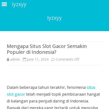
lyzxyy
lyzxyy
Skip
to
content
Mengapa Situs Slot Gacor Semakin
Populer di Indonesia?
on
admin
June 11, 2024
Comments Off
Mengapa
Situs
Slot
Dalam beberapa tahun terakhir, fenomena
situs
Gacor
slot gacor
telah menjadi topik pembicaraan hangat
di kalangan para penjudi daring di Indonesia.
Semakin
Banyak dari mereka yang tertarik untuk mencoba