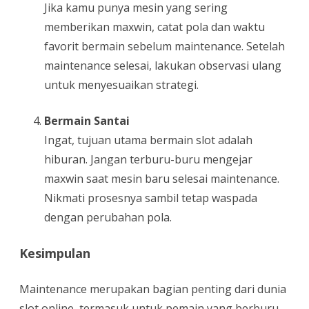
Jika kamu punya mesin yang sering
memberikan maxwin, catat pola dan waktu
favorit bermain sebelum maintenance. Setelah
maintenance selesai, lakukan observasi ulang
untuk menyesuaikan strategi.
Bermain Santai
Ingat, tujuan utama bermain slot adalah
hiburan. Jangan terburu-buru mengejar
maxwin saat mesin baru selesai maintenance.
Nikmati prosesnya sambil tetap waspada
dengan perubahan pola.
Kesimpulan
Maintenance merupakan bagian penting dari dunia
slot online, termasuk untuk pemain yang berburu