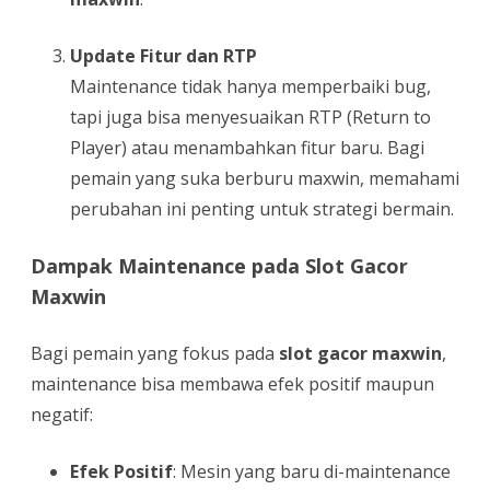
Update Fitur dan RTP
Maintenance tidak hanya memperbaiki bug,
tapi juga bisa menyesuaikan RTP (Return to
Player) atau menambahkan fitur baru. Bagi
pemain yang suka berburu maxwin, memahami
perubahan ini penting untuk strategi bermain.
Dampak Maintenance pada Slot Gacor
Maxwin
Bagi pemain yang fokus pada
slot gacor maxwin
,
maintenance bisa membawa efek positif maupun
negatif:
Efek Positif
: Mesin yang baru di-maintenance