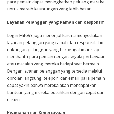
para pemain dapat meningkatkan peluang mereka
untuk meraih keuntungan yang lebih besar.
Layanan Pelanggan yang Ramah dan Responsif
Login Mito99 juga menonjol karena menyediakan
layanan pelanggan yang ramah dan responsif. Tim
dukungan pelanggan yang berpengalaman siap
membantu para pemain dengan segala pertanyaan
atau masalah yang mereka hadapi saat bermain.
Dengan layanan pelanggan yang tersedia melalui
obrolan langsung, telepon, dan email, para pemain
dapat yakin bahwa mereka akan mendapatkan
bantuan yang mereka butuhkan dengan cepat dan
efisien.
Keamanan dan Kepercayaan