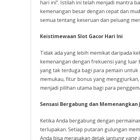
Har
hari ini”. Istilah ini telah menjadi mant
kemenangan besar dengan cepat dan muda
Ini:
semua tentang keseruan dan peluang mena
Bur
Ber
Keistimewaan Slot Gacor Hari Ini
dan
Tidak ada yang lebih memikat daripada k
Rai
kemenangan dengan frekuensi yang luar bi
Jac
yang tak terduga bagi para pemain untuk 
memukau, fitur bonus yang menggiurkan, d
menjadi pilihan utama bagi para penggemar
Sensasi Bergabung dan Memenangkan 
Ketika Anda bergabung dengan permainan s
terlupakan. Setiap putaran gulungan me
Anda bisa merasakan detak jantung yang ce