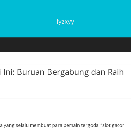
lyzxyy
Skip
to
content
ri Ini: Buruan Bergabung dan Raih
lusif!
t
or
ta yang selalu membuat para pemain tergoda: “slot gacor