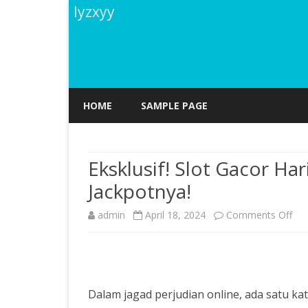
lyzxyy
HOME
SAMPLE PAGE
Eksklusif! Slot Gacor Ha
Jackpotnya!
on
admin
April 18, 2024
Comments Off
Eksk
Slo
Gac
Dalam jagad perjudian online, ada satu ka