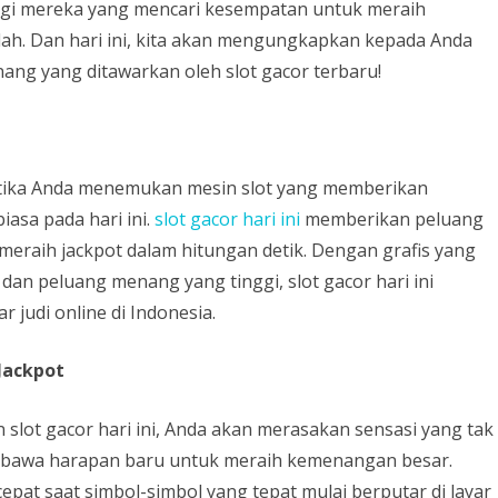
i
ra bagi mereka yang mencari kesempatan untuk meraih
h. Dan hari ini, kita akan mengungkapkan kepada Anda
ng yang ditawarkan oleh slot gacor terbaru!
uan
gabung
etika Anda menemukan mesin slot yang memberikan
h
asa pada hari ini.
slot gacor hari ini
memberikan peluang
kpotnya!
meraih jackpot dalam hitungan detik. Dengan grafis yang
an peluang menang yang tinggi, slot gacor hari ini
 judi online di Indonesia.
Jackpot
lot gacor hari ini, Anda akan merasakan sensasi yang tak
mbawa harapan baru untuk meraih kemenangan besar.
pat saat simbol-simbol yang tepat mulai berputar di layar