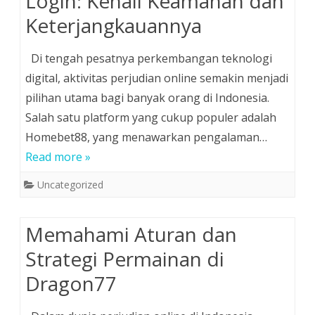
Login: Kenali Keamanan dan
Keterjangkauannya
Di tengah pesatnya perkembangan teknologi
digital, aktivitas perjudian online semakin menjadi
pilihan utama bagi banyak orang di Indonesia.
Salah satu platform yang cukup populer adalah
Homebet88, yang menawarkan pengalaman…
Read more »
Uncategorized
Memahami Aturan dan
Strategi Permainan di
Dragon77