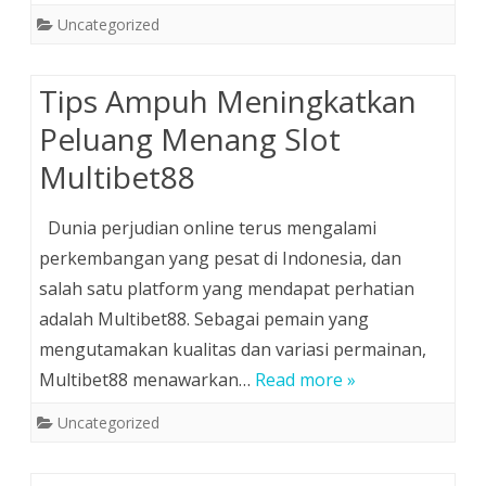
Uncategorized
Tips Ampuh Meningkatkan
Peluang Menang Slot
Multibet88
Dunia perjudian online terus mengalami
perkembangan yang pesat di Indonesia, dan
salah satu platform yang mendapat perhatian
adalah Multibet88. Sebagai pemain yang
mengutamakan kualitas dan variasi permainan,
Multibet88 menawarkan…
Read more »
Uncategorized