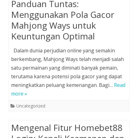
Panduan Tuntas:
Menggunakan Pola Gacor
Mahjong Ways untuk
Keuntungan Optimal
Dalam dunia perjudian online yang semakin
berkembang, Mahjong Ways telah menjadi salah
satu permainan yang diminati banyak pemain,
terutama karena potensi pola gacor yang dapat
meningkatkan peluang kemenangan. Bagi…
Read
more »
Uncategorized
Mengenal Fitur Homebet88