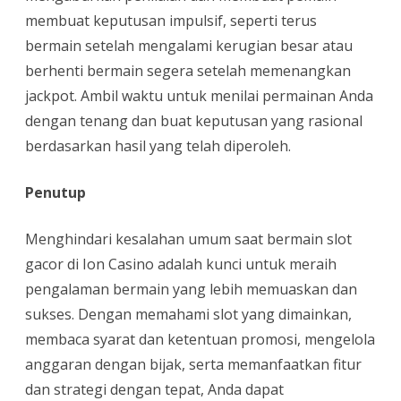
membuat keputusan impulsif, seperti terus
bermain setelah mengalami kerugian besar atau
berhenti bermain segera setelah memenangkan
jackpot. Ambil waktu untuk menilai permainan Anda
dengan tenang dan buat keputusan yang rasional
berdasarkan hasil yang telah diperoleh.
Penutup
Menghindari kesalahan umum saat bermain slot
gacor di Ion Casino adalah kunci untuk meraih
pengalaman bermain yang lebih memuaskan dan
sukses. Dengan memahami slot yang dimainkan,
membaca syarat dan ketentuan promosi, mengelola
anggaran dengan bijak, serta memanfaatkan fitur
dan strategi dengan tepat, Anda dapat