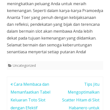
meningkatkan peluang Anda untuk meraih
kemenangan. Seperti dalam karya-karya Pramoedya
Ananta Toer yang penuh dengan kebijaksanaan
dan refleksi, pendekatan yang bijak dan terencana
dalam bermain slot akan membawa Anda lebih
dekat pada tujuan kemenangan yang diidamkan.
Selamat bermain dan semoga keberuntungan
senantiasa menyertai setiap putaran Anda!
Uncategorized
Post
Cara Membaca dan
Tips Jitu
navigation
Memanfaatkan Tabel
Mengoptimalkan
Keluaran Toto Slot
Scatter Hitam di Slot
dengan Efektif
Habanero untuk