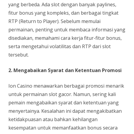
yang berbeda. Ada slot dengan banyak paylines,
fitur bonus yang kompleks, dan berbagai tingkat
RTP (Return to Player). Sebelum memulai
permainan, penting untuk membaca informasi yang
disediakan, memahami cara kerja fitur-fitur bonus,
serta mengetahui volatilitas dan RTP dari slot
tersebut.
2. Mengabaikan Syarat dan Ketentuan Promosi
Ion Casino menawarkan berbagai promosi menarik
untuk permainan slot gacor. Namun, sering kali
pemain mengabaikan syarat dan ketentuan yang
menyertainya. Kesalahan ini dapat mengakibatkan
ketidakpuasan atau bahkan kehilangan
kesempatan untuk memanfaatkan bonus secara