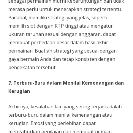
sebagai permainan murni keberuntungan dan tidak
merasa perlu untuk menerapkan strategi tertentu.
Padahal, memiliki strategi yang jelas, seperti
memilih slot dengan RTP tinggi atau mengatur
ukuran taruhan sesuai dengan anggaran, dapat
membuat perbedaan besar dalam hasil akhir
permainan. Buatlah strategi yang sesuai dengan
gaya bermain Anda dan tetap konsisten dengan
pendekatan tersebut.
7. Terburu-Buru dalam Menilai Kemenangan dan
Kerugian
Akhirnya, kesalahan lain yang sering terjadi adalah
terburu-buru dalam menilai kemenangan atau
kerugian. Emosi yang berlebihan dapat
mengaburkan penilaian dan membuat pemain