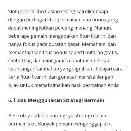
Slot gacor di Ion Casino sering kali dilengkapi
dengan berbagai fitur permainan dan bonus yang
dapat meningkatkan peluang menang. Namun,
beberapa pemain mengabaikan fitur-fitur ini dan
hanya fokus pada putaran dasar. Memahami dan
memanfaatkan fitur bonus seperti putaran gratis,
simbol liar, dan mini games dapat memberikan
keuntungan tambahan yang signifikan. Pelajari cara
kerja fitur-fitur ini dan gunakan mereka dengan
bijak untuk memaksimalkan hasil permainan Anda.
6. Tidak Menggunakan Strategi Bermain
Berikutnya adalah kurangnya strategi dalam
bermain slot. Banyak pemain menganggap slot