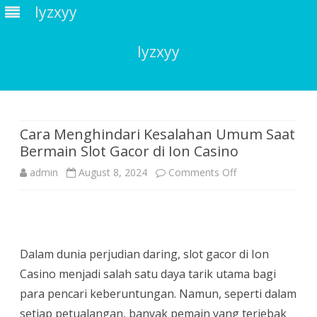
lyzxyy
lyzxyy
Skip
to
content
Cara Menghindari Kesalahan Umum Saat
Bermain Slot Gacor di Ion Casino
on
admin
August 8, 2024
Comments Off
Cara
Menghindari
Kesalahan
Dalam dunia perjudian daring, slot gacor di Ion
Umum
Casino menjadi salah satu daya tarik utama bagi
para pencari keberuntungan. Namun, seperti dalam
Saat
setiap petualangan, banyak pemain yang terjebak